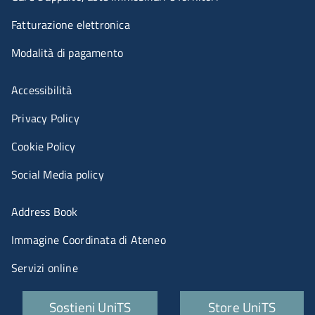
Fatturazione elettronica
Modalità di pagamento
Menù riferimenti
Accessibilità
Privacy Policy
Cookie Policy
Social Media policy
Menu portale
Address Book
Immagine Coordinata di Ateneo
Servizi online
Quick links
Sostieni UniTS
Store UniTS