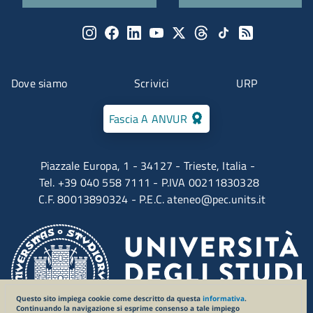
Menu social
Menu contatti
Dove siamo
Scrivici
URP
Fascia A ANVUR
Piazzale Europa, 1 - 34127 - Trieste, Italia -
Tel. +39 040 558 7111 - P.IVA 00211830328
C.F. 80013890324 - P.E.C.
ateneo@pec.units.it
Questo sito impiega cookie come descritto da questa
informativa
.
Continuando la navigazione si esprime consenso a tale impiego