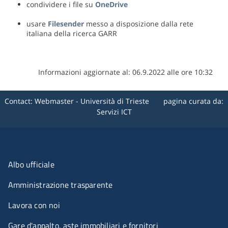
condividere i file su
OneDrive
usare
Filesender
messo a disposizione dalla rete
italiana della ricerca GARR
Informazioni aggiornate al: 06.9.2022 alle ore 10:32
Contact:
Webmaster - Università di Trieste
pagina curata da:
Servizi ICT
Menu organizzazione
Albo ufficiale
Amministrazione trasparente
Lavora con noi
Gare d'appalto, aste immobiliari e fornitori