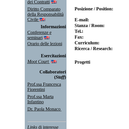
dei Contratti
Posizione / Position:
Diritto Comparato
della Responsabilità
Civile
E-mail:
Stanza / Room:
Informazioni
Tel.:
Conferenze e
Fax:
seminari
Curriculum:
Orario delle lezioni
Ricerca / Research:
Esercitazioni
Moot Court
Progetti
Collaboratori
(
Staff
)
Prof.ssa Francesca
Fiorentini
Prof.ssa Marta
Infantino
Dr. Paola Monaco
Links
di interesse