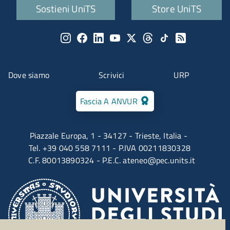
Quick links
Sostieni UniTS
Store UniTS
Menu social
Menu contatti
Dove siamo
Scrivici
URP
Fascia A ANVUR
Piazzale Europa, 1 - 34127 - Trieste, Italia -
Tel. +39 040 558 7111 - P.IVA 00211830328
C.F. 80013890324 - P.E.C.
ateneo@pec.units.it