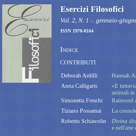
Esercizi Filosofici
Vol. 2, N. 1
gennaio-giugn
–
ISSN 1970-0164
Indice
CONTRIBUTI
Deborah Ardilli
Hannah Are
Anna Calligaris
«E tuttavi
animali in
Simonetta Freschi
Raimond Ar
Tiziano Possamai
La consule
Roberto Schiavolin
Divina dis
e nell'art