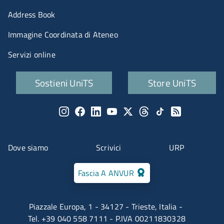
Menu portale
Address Book
Immagine Coordinata di Ateneo
Servizi online
Quick links
Sostieni UniTS
Store UniTS
Menu social
Menu contatti
Dove siamo
Scrivici
URP
Fascia A ANVUR
Piazzale Europa, 1 - 34127 - Trieste, Italia -
Tel. +39 040 558 7111 - P.IVA 00211830328