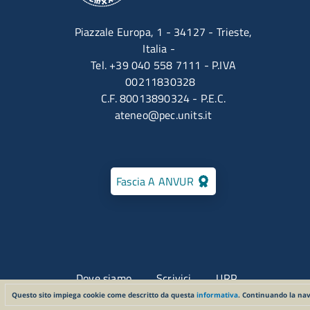
Piazzale Europa, 1 - 34127 - Trieste,
Italia -
Tel. +39 040 558 7111 - P.IVA
00211830328
C.F. 80013890324 - P.E.C.
ateneo@pec.units.it
Fascia A ANVUR
Menu contatti
Dove siamo
Scrivici
URP
Questo sito impiega cookie come descritto da questa
informativa
. Continuando la nav