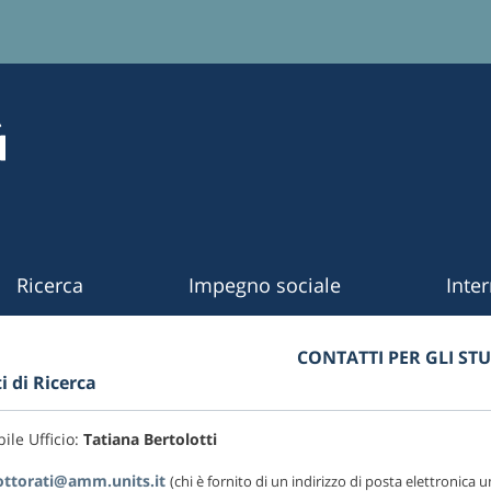
Ricerca
Impegno sociale
Inte
CONTATTI PER GLI ST
i di Ricerca
ile Ufficio:
Tatiana Bertolotti
ottorati@amm.units.it
(chi è fornito di un indirizzo di posta elettronica un