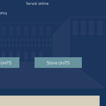
Servizi online
olicy
 UniTS
Store UniTS