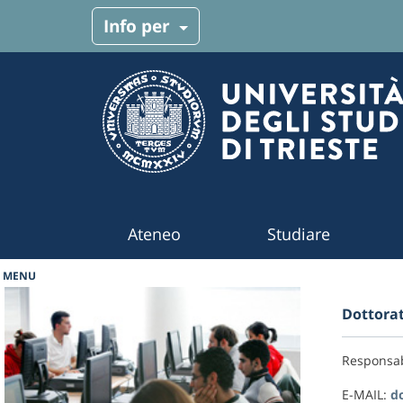
Menu target
Info per
Navigazione principale
Ateneo
Studiare
MENU
Dottorat
Responsab
E-MAIL:
d